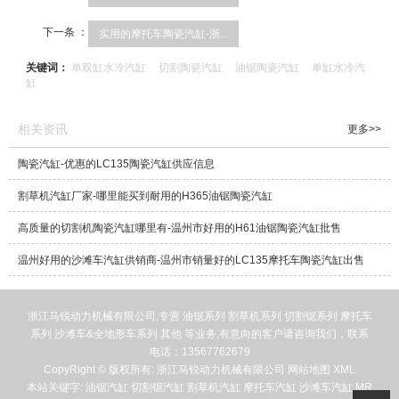
下一条 ：
实用的摩托车陶瓷汽缸-浙...
关键词：
单双缸水冷汽缸
切割陶瓷汽缸
油锯陶瓷汽缸
单缸水冷汽
缸
相关资讯
更多>>
陶瓷汽缸-优惠的LC135陶瓷汽缸供应信息
割草机汽缸厂家-哪里能买到耐用的H365油锯陶瓷汽缸
高质量的切割机陶瓷汽缸哪里有-温州市好用的H61油锯陶瓷汽缸批售
温州好用的沙滩车汽缸供销商-温州市销量好的LC135摩托车陶瓷汽缸出售
浙江马锐动力机械有限公司,专营
油锯系列
割草机系列
切割锯系列
摩托车
系列
沙滩车&全地形车系列
其他
等业务,有意向的客户请咨询我们，联系
电话：
13567762679
CopyRight © 版权所有:
浙江马锐动力机械有限公司
网站地图
XML
本站关键字:
油锯汽缸
切割锯汽缸
割草机汽缸
摩托车汽缸
沙滩车汽缸
MR