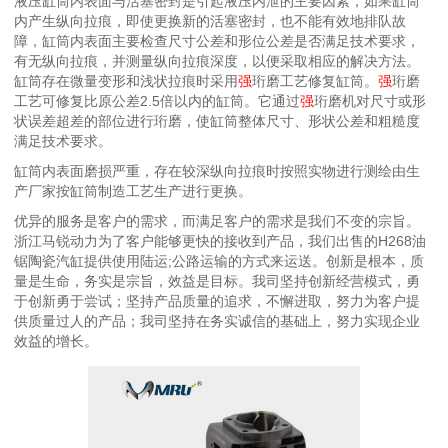
液压缸筒内表面与活塞密封是引起液压内泄的主要因素，如果缸筒
内产生纵向拉痕，即使更换新的活塞密封，也不能有效地排队故
障，缸筒内表面主要检查尺寸公差和形位公差是否满足技术要求，
有无纵向拉痕，并测量纵向拉痕深度，以便采取相应的解决方法。
缸筒存在微量变形和浅状拉痕时采用
强
珩磨工艺修复缸筒。
强
珩磨
工艺可修复比原公差2.5倍以内的缸筒。它通过
强
珩磨机对尺寸或形
状误差超差的部位进行珩磨，使缸筒整体尺寸、形状公差和粗糙度
满足技术要求。
缸筒内表面磨损严重，存在较深纵向拉痕时按照实物进行测绘由生
产厂家按缸筒制造工艺生产进行更换。
优异的服务是客户的需求，而满足客户的需求是我们不变的宗旨。
浙江马锐动力为了客户能够更快的接收到产品，我们出售的H268油
锯陶瓷汽缸提供使用陆运;公路运输的方式来运送。创新是根本，质
量是生命，务实是宗旨，效益是目标。我司坚持创新经营模式，勇
于创新勇于尝试；坚持产品质量的追求，不懈进取，努力为客户提
供质量过人的产品；我司坚持在务实诚信的基础上，努力实现企业
效益的增长。