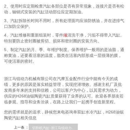
2、使用时应定期检查汽缸各部位是否有异常现象，连接片是否有松
动，轴销式安装的汽缸活动部位应定期加油。
3、汽缸拆除长时间不用时，所有处理面均应涂防锈油，并在进排气
口加防尘保护。
4、汽缸维修和重新组装时，零件
须
清洗干净，污垢不得带入汽缸。
特别要防止密封圈被剪切、损坏和密封圈的安装方向。
5、制定汽缸的月、季、年维护制度。保养维护一般用的是油脂，通
称黄油，还要看活塞的温度，脂类在活塞内部形成一层很薄的膜，
可使活塞的密封。
浙江马锐动力机械有限公司在汽摩五金配件行业中能有今天的成
绩，更多的原因是落实精益管理，实现挖潜增效。感谢主机厂及批
发商多年来的支持和信赖，公司以客户为中心，以其需求为动力，
供应的H268油锯陶瓷汽缸质量获得了业界的认可。欢迎各界朋友莅
临参观、指导和业务洽谈，在路上让我们一起携手创造新里程。
您的需求就是的追求，静候您来电咨询单双缸水冷汽缸，H268油锯
陶瓷汽缸相关信息
上一条 ：
切割机汽缸-浙江马锐动力...