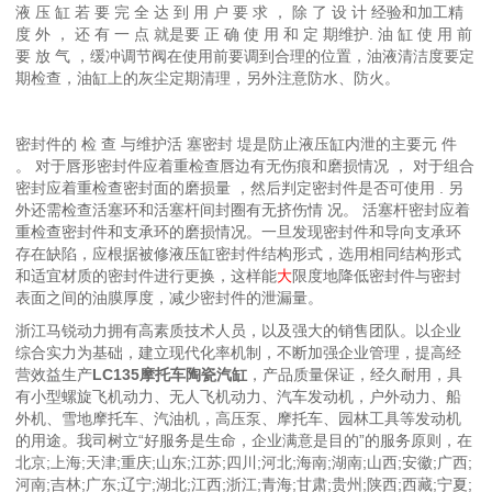
液 压 缸 若 要 完 全 达 到 用 户 要 求 ， 除 了 设 计 经验和加工精
度 外 ， 还 有 一 点 就是要 正 确 使 用 和 定 期维护. 油 缸 使 用 前
要 放 气 ，缓冲调节阀在使用前要调到合理的位置，油液清洁度要定
期检查，油缸上的灰尘定期清理，另外注意防水、防火。
密封件的 检 查 与维护活 塞密封 堤是防止液压缸内泄的主要元 件
。 对于唇形密封件应着重检查唇边有无伤痕和磨损情况 ， 对于组合
密封应着重检查密封面的磨损量 ，然后判定密封件是否可使用 . 另
外还需检查活塞环和活塞杆间封圈有无挤伤情 况。 活塞杆密封应着
重检查密封件和支承环的磨损情况。一旦发现密封件和导向支承环
存在缺陷，应根据被修液压缸密封件结构形式，选用相同结构形式
和适宜材质的密封件进行更换，这样能
大
限度地降低密封件与密封
表面之间的油膜厚度，减少密封件的泄漏量。
浙江马锐动力拥有高素质技术人员，以及强大的销售团队。以企业
综合实力为基础，建立现代化率机制，不断加强企业管理，提高经
营效益生产
LC135摩托车陶瓷汽缸
，产品质量保证，经久耐用，具
有小型螺旋飞机动力、无人飞机动力、汽车发动机，户外动力、船
外机、雪地摩托车、汽油机，高压泵、摩托车、园林工具等发动机
的用途。我司树立“好服务是生命，企业满意是目的”的服务原则，在
北京;上海;天津;重庆;山东;江苏;四川;河北;海南;湖南;山西;安徽;广西;
河南;吉林;广东;辽宁;湖北;江西;浙江;青海;甘肃;贵州;陕西;西藏;宁夏;