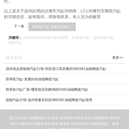
忧。
以上是关于温州好用的沙滩车汽缸供销商，LC135摩托车陶瓷汽缸
的详细信息，如有疑问，请致电联系，有人员为你解答
下一条 ：
切割锯汽缸-质量良好的L...
关键词：
温州好用的沙滩车汽缸供销商
沙滩车汽缸
温州陶瓷汽缸
陶瓷汽缸
相关资讯
更多>>
温州高品质链锯汽缸行情-供应浙江高质量的380/381油锯陶瓷汽缸
割草机汽缸-质量好的油锯陶瓷汽缸
割草机汽缸厂家-哪里能买到耐用的H365油锯陶瓷汽缸
链锯汽缸行情-温州质量良好的380/381油锯陶瓷汽缸批售
浙江马锐动力机械有限公司,专营
油锯系列
割草机系列
切割锯系列
摩托车
系列
沙滩车&全地形车系列
其他
等业务,有意向的客户请咨询我们，联系