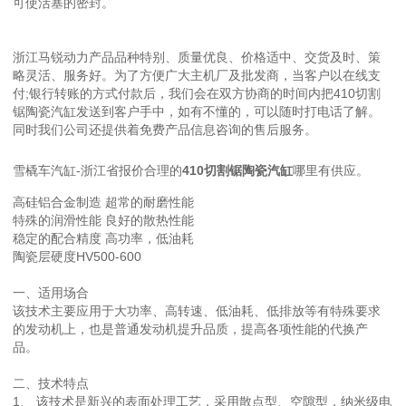
可使活塞的密封。
浙江马锐动力产品品种特别、质量优良、价格适中、交货及时、策
略灵活、服务好。为了方便广大主机厂及批发商，当客户以在线支
付;银行转账的方式付款后，我们会在双方协商的时间内把410切割
锯陶瓷汽缸发送到客户手中，如有不懂的，可以随时打电话了解。
同时我们公司还提供着免费产品信息咨询的售后服务。
雪橇车汽缸-浙江省报价合理的
410切割锯陶瓷汽缸
哪里有供应。
高硅铝合金制造 超常的耐磨性能
特殊的润滑性能 良好的散热性能
稳定的配合精度 高功率，低油耗
陶瓷层硬度HV500-600
一、适用场合
该技术主要应用于大功率、高转速、低油耗、低排放等有特殊要求
的发动机上，也是普通发动机提升品质，提高各项性能的代换产
品。
二、技术特点
1、 该技术是新兴的表面处理工艺，采用散点型、空隙型，纳米级电