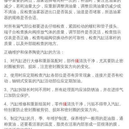
修中重要的两点，油雾选择每周补一次的，补油时，要注意油量的
减少，若耗油量太少，应重新调整滴油量，调整后滴油量仍减少或
不滴油，应检查油雾器进出口是否装反，油道是否堵塞，所选油雾
器的规格是否合适。
对所有漏气部位都要进去仔细检查，紧固松动的螺钉和管子接头、
端子台检查换向阀排放气体的质量，调节部件是否灵活，检查指示
仪表是否正确，检查电磁阀切换动作的可靠性，检查汽缸活塞杆的
质量，以及外部能检查的地方。
正确维护和保养陶瓷汽缸的方法：
1、对汽缸进行大修和重新装配时，部件
须
清洗干净，尤其要防止密
封圈被剪切、损坏，注意密封圈安装方向的变化。
2、使用时应定期检查汽缸各部位是否有异常现象，连接片是否有松
动，轴销式安装的汽缸活动部位应定期加油。
3、汽缸拆除长时间不用时，所有处理面均应涂防锈油，并在进排气
口加防尘保护。
4、汽缸维修和重新组装时，零件
须
清洗干净，污垢不得带入汽缸。
特别要防止密封圈被剪切、损坏和密封圈的安装方向。
5、制定汽缸的月、季、年维护制度。保养维护一般用的是油脂，通
称黄油，还要看活塞的温度，脂类在活塞内部形成一层很薄的膜，