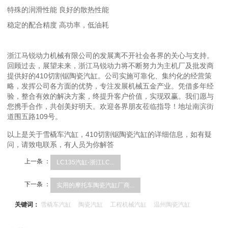
特殊的润滑性能 良好的散热性能
稳定的配合精度 高功率，低油耗
浙江马锐动力机械有限公司的发展离不开社会各界的关心与支持。
回顾过去，展望未来，浙江马锐动力将不断努力为主机厂及批发商
提供好的410切割锯陶瓷汽缸。公司实施可靠化、集约化的经营策
略，发挥公司各方面的优势，专注发展机械五金产业。凭借多年经
验，整合有效的解决方案，终提升客户价值，实现双赢。我们愿与
您携手合作，共创美好明天。欢迎各界朋友莅临指导！地址南滨街
道围五路109号。
以上是关于雪橇车汽缸，410切割锯陶瓷汽缸的详细信息，如有疑
问，请致电联系，有人员为你解答
上一条 ：
LC135汽缸-浙江LC...
下一条 ：
实用的摩托车陶瓷汽缸厂商...
关键词：
雪橇车汽缸
陶瓷汽缸
工程机械汽缸
温州陶瓷汽缸