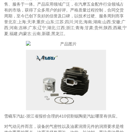
售、服务于一体。产品应用领域广泛，在汽摩五金配件行业领域占
有的市场，获得了众多用户的好评。严格质量过程控制，合同交货
周期，至今已创下良好的信誉及口碑，以技术过硬、服务周到而享
誉北京;上海;天津;重庆;山东;江苏;四川;河北;海南;湖南;山西;安徽;广
西;河南;吉林;广东;辽宁;湖北;江西;浙江;青海;甘肃;贵州;陕西;西藏;宁
夏;福建;内蒙古;云南;新疆;黑龙江。
雪橇车汽缸-浙江省报价合理的410切割锯陶瓷汽缸哪里有供应。
对气动元件而言，设备的气密性以及油雾润滑元件的润滑要求是维