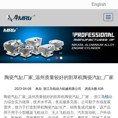
English
很遗憾，因您的浏览器版本过低导致无法获得最佳浏览体验，推荐下载安装谷歌浏览器！
首页
关于我们
产品展示
新闻动态
联系我们
陶瓷气缸厂家_温州质量较好的割草机陶瓷汽缸_厂家
留言反馈
2023-04-08
来自:
浙江马锐动力机械有限公司
浏览次数:436
English
陶瓷气缸厂家_温州质量较好的割草机陶瓷汽缸_厂家， 浙江
马锐
动
力综合实力雄厚，技术水平高，售后服务完善。公司勤于市场发展
需求，致力于打造割草机陶瓷汽缸生产、销售集成式服务，该产品
用于用于小型螺旋飞机动力、无人飞机动力、汽车发动机，户外动
力、船外机、雪地摩托车、汽油机，高压泵、摩托车、园林工具等