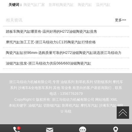
关键词：
陶瓷气缸厂家
割草机陶瓷汽缸
陶瓷汽缸
温州汽缸
相关资讯
更多>>
踏板车陶瓷汽缸哪里有-温州好用的H272油锯陶瓷汽缸批售
摩托汽缸加工工艺-浙江马锐动力LC135陶瓷汽缸行情价格
陶瓷汽缸缸径96mm-选购质量可靠的H272油锯陶瓷汽缸就选浙江马锐动力
油锯汽缸批发-浙江马锐动力供应066/660油锯陶瓷汽缸
浙江马锐动力机械有限公司,专营
油锯系列
割草机系列
切割锯系列
摩托车
系列
沙滩车&全地形车系列
其他
等业务,有意向的客户请咨询我们，联系
电话：
13567762679
CopyRight © 版权所有:
浙江马锐动力机械有限公司
网站地图
XML
本站关键字:
油锯汽缸
切割锯汽缸
割草机汽缸
摩托车汽缸
沙滩车汽缸
MR
U
马锐