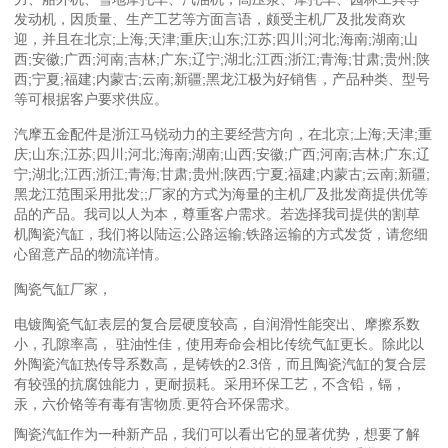
发动机，因质量、生产工艺等方面言语，颇受主机厂及批发商欢
迎，并且在北京;上海;天津;重庆;山东;江苏;四川;河北;海南;湖南;山
西;安徽;广西;河南;吉林;广东;辽宁;湖北;江西;浙江;青海;甘肃;贵州;陕
西;宁夏;福建;内蒙古;云南;新疆;黑龙江极为好销售，产品种类、型号
等可根据客户要求供应。
汽摩五金配件是浙江马锐动力的主要经营方向，在北京;上海;天津;重
庆;山东;江苏;四川;河北;海南;湖南;山西;安徽;广西;河南;吉林;广东;辽
宁;湖北;江西;浙江;青海;甘肃;贵州;陕西;宁夏;福建;内蒙古;云南;新疆;
黑龙江范围采用批发;;厂家的方式为海量的主机厂及批发商提供优等
品的产品。我司以人为本，尊重客户需求。若选择我司提供的割草
机陶瓷汽缸，我们将以陆运;公路运输;铁路运输的方式发货，请您细
心留意产品的物流详情。
陶瓷气缸厂家，
电镀陶瓷气缸表层的复合层硬度较高，自润滑性能突出、摩擦系数
小，孔隙率高， 驻油性佳，使用寿命会相比传统气缸更长。除此以
外陶瓷汽缸热传导系数高，是铸铁的2.3倍，而且陶瓷汽缸的复合层
有较强的抗腐蚀能力，更耐损耗。采用环保工艺，不含铅，镉，
汞，六价铬等有毒有害物质.更符合环保需求。
陶瓷汽缸作为一种新产品，我们可以看出它的显著优势，想要了解