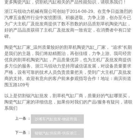
更多陶瓷汽缸，切割机汽缸相关的产品性能知识，请联系我们！
浙江马锐动力机械有限公司创始于2014-08-29。在竞争日益激烈的
汽摩五金配件行业中发愤图强、积极进取、力争上游，创办至今已
为广大主机厂及批发商提供了数不胜数的好品质割草机陶瓷汽缸，
好的产品品质获得了主机厂及批发商一致肯定，在消费者中有口皆
碑。
陶瓷气缸厂家_温州质量较好的割草机陶瓷汽缸_厂家， “追求”长期
是我们的主题，我们将励精图治，再创佳绩，力争上游。我司经营
优良的割草机陶瓷汽缸，产品质量优异，也为主机厂及批发商提供
多方位的服务。浙江马锐动力坚持用诚信谋发展，对设备质量要求
严格，设有可靠的技术人员负责质量把关，受到广大主机厂及批发
商的支持。欢迎有意向的客户前来参观指导合作！地址：南滨街道
围五路109号
以上是切割锯汽缸批发，割草机气缸厂商，质量好的气缸哪里买，
陶瓷气缸厂家的详细信息，如果你对我们的产品/服务有疑问，请联
系我们
上一条 ：
沙滩车汽缸批发-物超所值...
下一条 ：
链锯汽缸供应商-供应浙江...